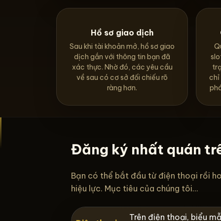
Hồ sơ giao dịch
Sau khi tài khoản mở, hồ sơ giao
Q
dịch gắn với thông tin bạn đã
sl
xác thực. Nhờ đó, các yêu cầu
tr
về sau có cơ sở đối chiếu rõ
chỉ
ràng hơn.
phá
Đăng ký nhất quán trê
Bạn có thể bắt đầu từ điện thoại rồi ho
hiệu lực. Mục tiêu của chúng tôi...
Trên điện thoại, biểu m