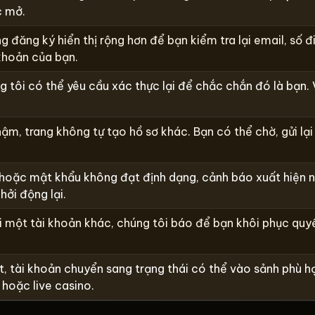
c mở.
g đăng ký hiển thị rộng hơn để bạn kiểm tra lại email, số
khoản của bạn.
ng tôi có thể yêu cầu xác thực lại để chắc chắn đó là bạn.
m, trang không tự tạo hồ sơ khác. Bạn có thể chờ, gửi lại
l hoặc mật khẩu không đạt định dạng, cảnh báo xuất hiện 
hởi động lại.
i một tài khoản khác, chúng tôi báo để bạn khôi phục quyề
t, tài khoản chuyển sang trạng thái có thể vào sảnh phù h
hoặc live casino.