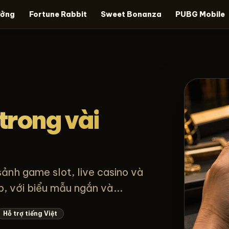
ưởng
Fortune Rabbit
Sweet Bonanza
PUBG Mobile
trong vài
nh game slot, live casino và
, với biểu mẫu ngắn và...
Hỗ trợ tiếng Việt