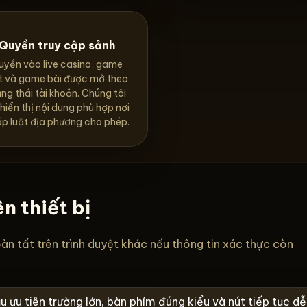
Quyền truy cập sảnh
uyền vào live casino, game
ot và game bài được mở theo
ạng thái tài khoản. Chúng tôi
 hiển thị nội dung phù hợp nơi
p luật địa phương cho phép.
n thiết bị
àn tất trên trình duyệt khác nếu thông tin xác thực còn
ẫu ưu tiên trường lớn, bàn phím đúng kiểu và nút tiếp tục 