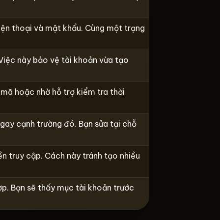
 điện thoại và mật khẩu. Cùng một trạng
 Việc này bảo vệ tài khoản vừa tạo
 mã hoặc nhờ hỗ trợ kiểm tra thời
ngay cạnh trường đó. Bạn sửa tại chỗ
n truy cập. Cách này tránh tạo nhiều
ợp. Bạn sẽ thấy mục tài khoản trước