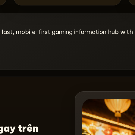
 fast, mobile-first gaming information hub wit
gay trên