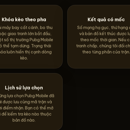
Khóa kèo theo pha
Kết quả có mốc
i máy bay cất cánh, bo thu
Số mạng hạ gục, thứ hạng 
oặc giao tranh lớn bắt đầu,
và bản đồ kết thúc được l
t số thị trường Pubg Mobile
theo mốc thời gian. Nếu 
ó thể tạm dừng. Trạng thái
tranh chấp, chúng tôi đối c
hóa luôn hiển thị cạnh dòng
theo từng phần của trận.
kèo.
Lịch sử lựa chọn
ững lựa chọn Pubg Mobile đã
i được lưu cùng mã trận và
ời điểm nhận. Bạn có thể mở
ại để kiểm tra kèo nào thuộc
bản đồ nào.