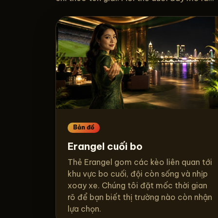
Bản đồ
Erangel cuối bo
Thẻ Erangel gom các kèo liên quan tới
khu vực bo cuối, đội còn sống và nhịp
xoay xe. Chúng tôi đặt mốc thời gian
rõ để bạn biết thị trường nào còn nhận
lựa chọn.