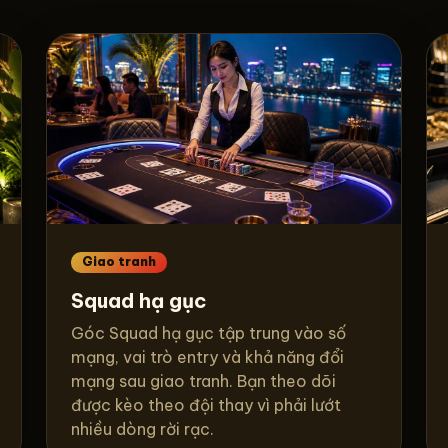
Giao tranh
Squad hạ gục
Góc Squad hạ gục tập trung vào số
mạng, vai trò entry và khả năng đổi
mạng sau giao tranh. Bạn theo dõi
được kèo theo đội thay vì phải lướt
nhiều dòng rời rạc.