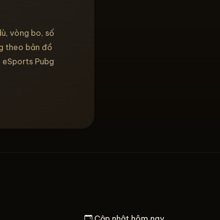
dù, vòng bo, số
ng theo bản đồ
ch eSports Pubg
Cập nhật hôm nay