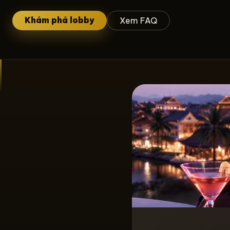
Khám phá lobby
Xem FAQ