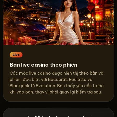
Live
Bàn live casino theo phiên
Các mốc live casino được hiển thị theo bàn và
phiên, đặc biệt với Baccarat, Roulette và
Blackjack từ Evolution. Bạn thấy yêu cầu trước
khi vào bàn, thay vì phải quay lại kiểm tra sau.