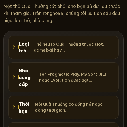
Một thẻ Quà Thưởng tốt phải cho bạn đủ dữ liệu trước
khi tham gia. Trên rongho99, chúng tôi ưu tiên sáu dấu
hiệu: loại trò, nhà cung...
Loại
Thẻ nêu rõ Quà Thưởng thuộc slot,
game bài hay...
trò
Nhà
Tên Pragmatic Play, PG Soft, JILI
cung
hoặc Evolution được đặt...
cấp
Thời
Mỗi Quà Thưởng có đồng hồ hoặc
dòng thời gian...
hạn