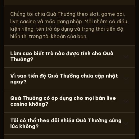
Chúng tôi chia Quà Thưởng theo slot, game bài,
live casino và mốc đăng nhập. Mỗi nhóm có điều
kiện riêng, tên trò áp dụng và trạng thái tiến độ
hiển thị trong tài khoản của bạn.
Làm sao biết trò nào được tính cho Quà
Thưởng?
Vì sao tiến độ Quà Thưởng chưa cập nhật
ngay?
Quà Thưởng có áp dụng cho mọi bàn live
casino không?
Tôi có thể theo dõi nhiều Quà Thưởng cùng
lúc không?