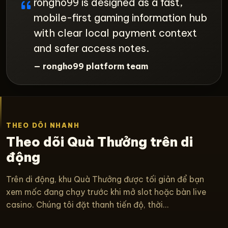
rongho99 is designed as a fast,
mobile-first gaming information hub
with clear local payment context
and safer access notes.
— rongho99 platform team
THEO DÕI NHANH
Theo dõi Quà Thưởng trên di
động
Trên di động, khu Quà Thưởng được tối giản để bạn
xem mốc đang chạy trước khi mở slot hoặc bàn live
casino. Chúng tôi đặt thanh tiến độ, thời...