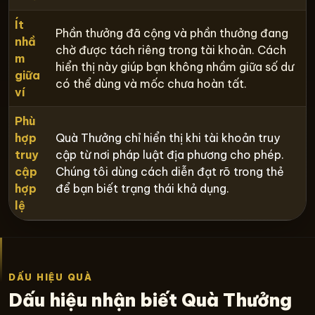
Ít
Phần thưởng đã cộng và phần thưởng đang
nhầ
chờ được tách riêng trong tài khoản. Cách
m
hiển thị này giúp bạn không nhầm giữa số dư
giữa
có thể dùng và mốc chưa hoàn tất.
ví
Phù
hợp
Quà Thưởng chỉ hiển thị khi tài khoản truy
truy
cập từ nơi pháp luật địa phương cho phép.
cập
Chúng tôi dùng cách diễn đạt rõ trong thẻ
hợp
để bạn biết trạng thái khả dụng.
lệ
DẤU HIỆU QUÀ
Dấu hiệu nhận biết Quà Thưởng