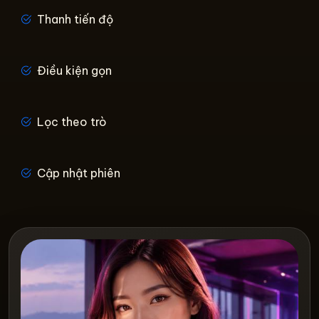
Thanh tiến độ
Điều kiện gọn
Lọc theo trò
Cập nhật phiên