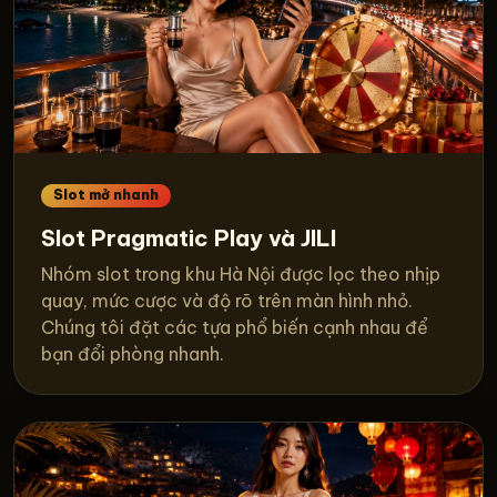
Slot mở nhanh
Slot Pragmatic Play và JILI
Nhóm slot trong khu Hà Nội được lọc theo nhịp
quay, mức cược và độ rõ trên màn hình nhỏ.
Chúng tôi đặt các tựa phổ biến cạnh nhau để
bạn đổi phòng nhanh.