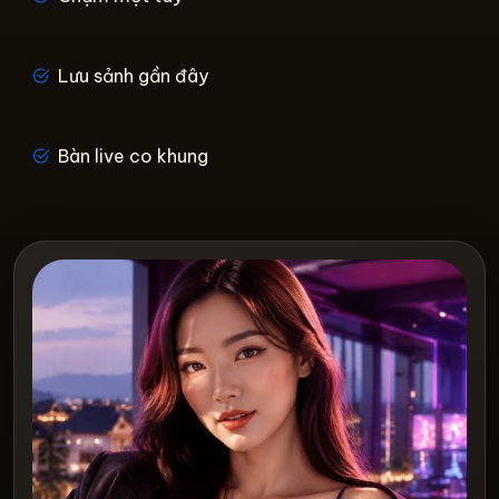
Lưu sảnh gần đây
Bàn live co khung