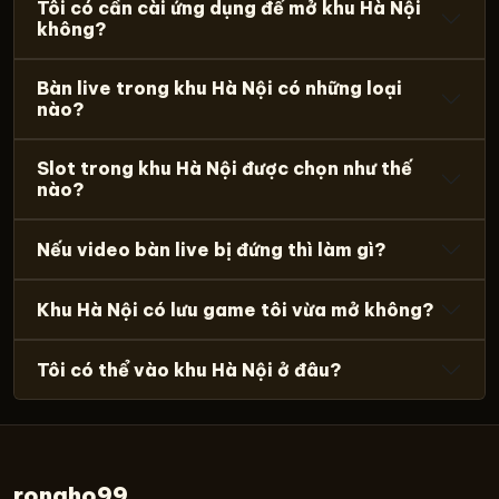
Tôi có cần cài ứng dụng để mở khu Hà Nội
không?
Bàn live trong khu Hà Nội có những loại
nào?
Slot trong khu Hà Nội được chọn như thế
nào?
Nếu video bàn live bị đứng thì làm gì?
Khu Hà Nội có lưu game tôi vừa mở không?
Tôi có thể vào khu Hà Nội ở đâu?
rongho99