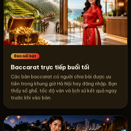
Bàn nổi bật
Baccarat trực tiếp buổi tối
Các bàn baccarat có người chia bài được ưu
tiên trong khung giờ Hà Nội hay đăng nhập. Bạn
thấy số ghế, tốc độ ván và lịch sử kết quả ngay
trước khi vào bàn.