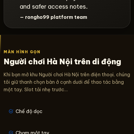
and safer access notes.
— rongho99 platform team
MÀN HÌNH GỌN
Người chơi Hà Nội trên di động
Khi bạn mở khu Người chơi Hà Nội trên điện thoại, chúng
tôi giữ thanh chọn bàn ở cạnh dưới để thao tác bằng
một tay. Slot tải nhẹ trước...
Chế độ dọc
Chạm một tay