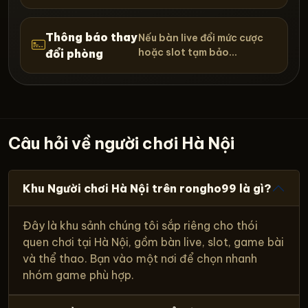
Thông báo thay
Nếu bàn live đổi mức cược
hoặc slot tạm bảo...
đổi phòng
Câu hỏi về người chơi Hà Nội
Khu Người chơi Hà Nội trên rongho99 là gì?
Đây là khu sảnh chúng tôi sắp riêng cho thói
quen chơi tại Hà Nội, gồm bàn live, slot, game bài
và thể thao. Bạn vào một nơi để chọn nhanh
nhóm game phù hợp.