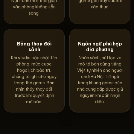
Nội tránh mất thời gian
game gần đây sau khi
vào phòng không sẵn
xác thực.
sàng.
Bảng thay đổi
Ngôn ngữ phù hợp
sảnh
địa phương
Khi studio cập nhật tên
Nhãn sảnh, nút lọc và
phòng, mức cược
mô tả bàn dùng tiếng
hoặc lịch bảo trì,
Việt tự nhiên cho người
chúng tôi ghi chú ngay
chơi Hà Nội. Từ ngữ
trong thẻ game. Bạn
trong khung game của
nhìn thấy thay đổi
nhà cung cấp được giữ
trước khi quyết định
nguyên khi cần nhận
mở bàn.
diện.