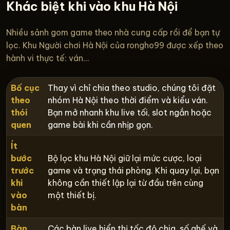
Khác biệt khi vào khu Hà Nội
Nhiều sảnh gom game theo nhà cung cấp rồi để bạn tự
lọc. Khu Người chơi Hà Nội của rongho99 được xếp theo
hành vi thực tế: ván...
Bố cục
Thay vì chỉ chia theo studio, chúng tôi đặt
theo
nhóm Hà Nội theo thời điểm và kiểu ván.
thói
Bạn mở nhanh khu live tối, slot ngắn hoặc
quen
game bài khi cần nhịp gọn.
Ít
bước
Bộ lọc khu Hà Nội giữ lại mức cược, loại
trước
game và trạng thái phòng. Khi quay lại, bạn
khi
không cần thiết lập lại từ đầu trên cùng
vào
một thiết bị.
bàn
Bàn
Các bàn live hiển thị tốc độ chia, số ghế và