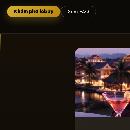
Khám phá lobby
Xem FAQ