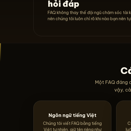
hỏi đáp
FAQ không thay thế đội ngũ chăm sóc tài 
nên chúng tôi luôn chỉ rõ khi nào bạn nên tự 
Cá
Một FAQ đáng d
vậy, câ
Ngôn ngữ tiếng Việt
Chúng tôi viết FAQ bằng tiếng
C
Việt tự nhiên, giữ tên riêng như
lu