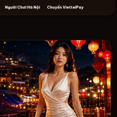
Người Chơi Hà Nội
Chuyển ViettelPay