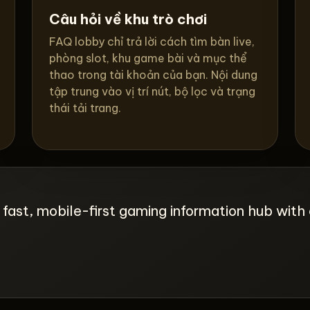
Câu hỏi về khu trò chơi
FAQ lobby chỉ trả lời cách tìm bàn live,
phòng slot, khu game bài và mục thể
thao trong tài khoản của bạn. Nội dung
tập trung vào vị trí nút, bộ lọc và trạng
thái tải trang.
 fast, mobile-first gaming information hub wit