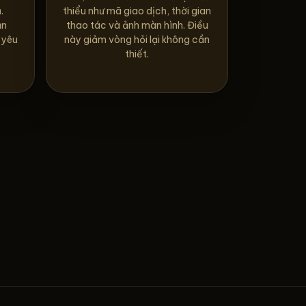
.
thiểu như mã giao dịch, thời gian
ạn
thao tác và ảnh màn hình. Điều
i yêu
này giảm vòng hỏi lại không cần
thiết.